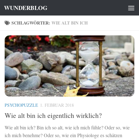
WUNDERBLOG
Zum Inhalt springen
SCHLAGWÖRTER:
WIE ALT BIN ICH
PSYCHOPUZZLE
1. FEBRUAR 2018
Wie alt bin ich eigentlich wirklich?
Wie alt bin ich? Bin ich so alt, wie ich mich fühle? Oder so, wie
ich mich benehme? Oder so, wie ein Physiologe es schätzen