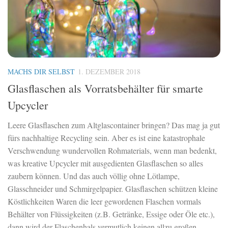
MACHS DIR SELBST
1. DEZEMBER 2018
Glasflaschen als Vorratsbehälter für smarte
Upcycler
Leere Glasflaschen zum Altglascontainer bringen? Das mag ja gut
fürs nachhaltige Recycling sein. Aber es ist eine katastrophale
Verschwendung wundervollen Rohmaterials, wenn man bedenkt,
was kreative Upcycler mit ausgedienten Glasflaschen so alles
zaubern können. Und das auch völlig ohne Lötlampe,
Glasschneider und Schmirgelpapier. Glasflaschen schützen kleine
Köstlichkeiten Waren die leer gewordenen Flaschen vormals
Behälter von Flüssigkeiten (z.B. Getränke, Essige oder Öle etc.),
dann wird der Flaschenhals vermutlich keinen allzu großen