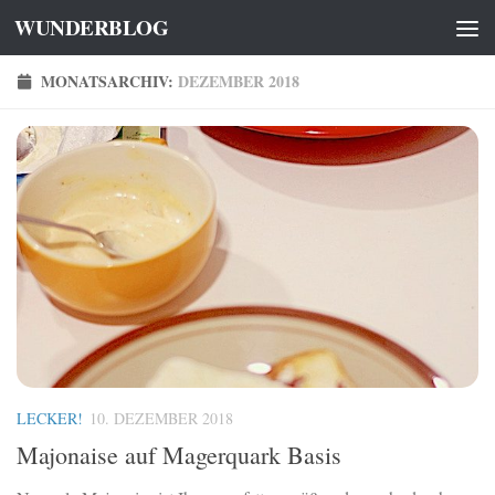
WUNDERBLOG
Zum Inhalt springen
MONATSARCHIV:
DEZEMBER 2018
LECKER!
10. DEZEMBER 2018
Majonaise auf Magerquark Basis