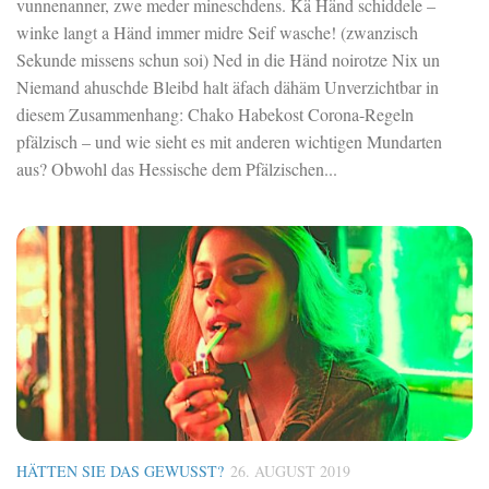
vunnenanner, zwe meder mineschdens. Kä Händ schiddele –
winke langt a Händ immer midre Seif wasche! (zwanzisch
Sekunde missens schun soi) Ned in die Händ noirotze Nix un
Niemand ahuschde Bleibd halt äfach dähäm Unverzichtbar in
diesem Zusammenhang: Chako Habekost Corona-Regeln
pfälzisch – und wie sieht es mit anderen wichtigen Mundarten
aus? Obwohl das Hessische dem Pfälzischen...
HÄTTEN SIE DAS GEWUSST?
26. AUGUST 2019