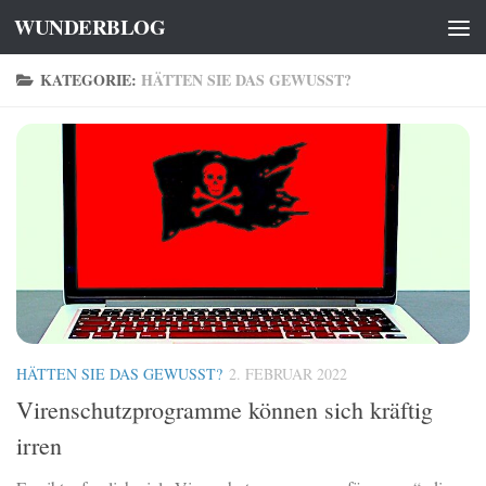
WUNDERBLOG
Zum Inhalt springen
KATEGORIE:
HÄTTEN SIE DAS GEWUSST?
HÄTTEN SIE DAS GEWUSST?
2. FEBRUAR 2022
Virenschutzprogramme können sich kräftig
irren