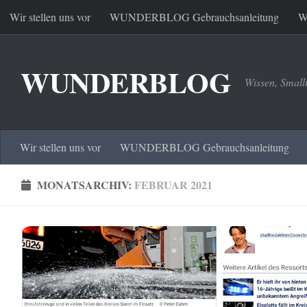
Wir stellen uns vor
WUNDERBLOG Gebrauchsanleitung
W
Zum Inhalt springen
WUNDERBLOG
Wissen, Small
Wir stellen uns vor
WUNDERBLOG Gebrauchsanleitung
MONATSARCHIV:
FEBRUAR 2021