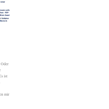
? Oder
e
s ist
s
en mir