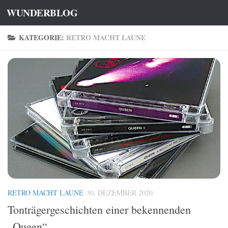
WUNDERBLOG
Zum Inhalt springen
KATEGORIE:
RETRO MACHT LAUNE
RETRO MACHT LAUNE
30. DEZEMBER 2020
Tonträgergeschichten einer bekennenden
„Queen“