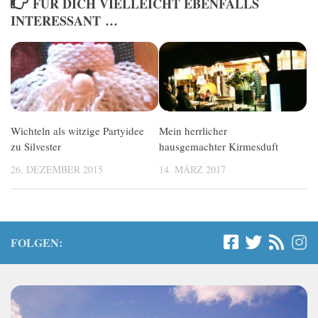
FÜR DICH VIELLEICHT EBENFALLS
INTERESSANT …
Wichteln als witzige Partyidee
Mein herrlicher
zu Silvester
hausgemachter Kirmesduft
26. DEZEMBER 2015
14. MÄRZ 2017
FOLGEN: