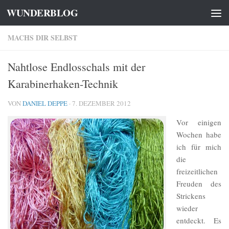
WUNDERBLOG
Zum Inhalt springen
MACHS DIR SELBST
Nahtlose Endlosschals mit der
Karabinerhaken-Technik
VON
DANIEL DEPPE
·
7. DEZEMBER 2012
Vor einigen
Wochen habe
ich für mich
die
freizeitlichen
Freuden des
Strickens
wieder
entdeckt. Es