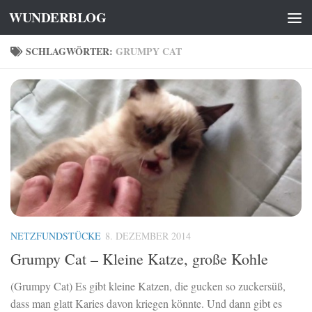
WUNDERBLOG
Zum Inhalt springen
SCHLAGWÖRTER:
GRUMPY CAT
NETZFUNDSTÜCKE
8. DEZEMBER 2014
Grumpy Cat – Kleine Katze, große Kohle
(Grumpy Cat) Es gibt kleine Katzen, die gucken so zuckersüß,
dass man glatt Karies davon kriegen könnte. Und dann gibt es