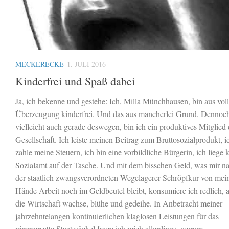
MECKERECKE
1. JULI 2016
Kinderfrei und Spaß dabei
Ja, ich bekenne und gestehe: Ich, Milla Münchhausen, bin aus voll
Überzeugung kinderfrei. Und das aus mancherlei Grund. Dennoch
vielleicht auch gerade deswegen, bin ich ein produktives Mitglied 
Gesellschaft. Ich leiste meinen Beitrag zum Bruttosozialprodukt, i
zahle meine Steuern, ich bin eine vorbildliche Bürgerin, ich liege
Sozialamt auf der Tasche. Und mit dem bisschen Geld, was mir n
der staatlich zwangsverordneten Wegelagerer-Schröpfkur von mei
Hände Arbeit noch im Geldbeutel bleibt, konsumiere ich redlich, 
die Wirtschaft wachse, blühe und gedeihe. In Anbetracht meiner
jahrzehntelangen kontinuierlichen klaglosen Leistungen für das
nimmersatte Staatssäckel frage ich mich allerdings, warum...