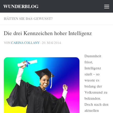
WUNDERBLOG
Zum Inhalt springen
HÄTTEN SIE DAS GEWUSST?
Die drei Kennzeichen hoher Intelligenz
VON
CARINA COLLANY
·
20. MAI 2014
Dummheit
frisst,
Intelligenz
säuft – so
wusste es
bislang der
Volksmund zu
bekunden.
Doch nach den
aktuellen