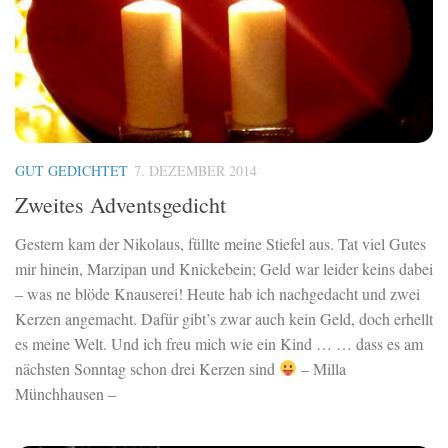
GUT GEDICHTET
7. DEZEMBER 2014
Zweites Adventsgedicht
Gestern kam der Nikolaus, füllte meine Stiefel aus. Tat viel Gutes
mir hinein, Marzipan und Knickebein; Geld war leider keins dabei
– was ne blöde Knauserei! Heute hab ich nachgedacht und zwei
Kerzen angemacht. Dafür gibt’s zwar auch kein Geld, doch erhellt
es meine Welt. Und ich freu mich wie ein Kind … … dass es am
nächsten Sonntag schon drei Kerzen sind
– Milla
Münchhausen –