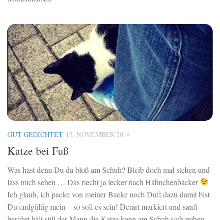
GUT GEDICHTET
15. NOVEMBER 2014
Katze bei Fuß
Was hast denn Du da bloß am Schuh? Bleib doch mal stehen und
lass mich sehen … Das riecht ja lecker nach Hähnchenbäcker
Ich glaub, ich packe von meiner Backe noch Duft dazu damit bist
Du endgültig mein – so soll es sein! Derart markiert und sanft
berührt hält still der Mann die Katze kann am Schuh sich reiben