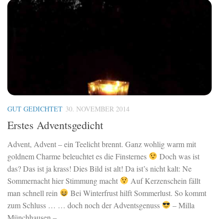
GUT GEDICHTET
30. NOVEMBER 2014
Erstes Adventsgedicht
Advent, Advent – ein Teelicht brennt. Ganz wohlig warm mit
goldnem Charme beleuchtet es die Finsternes
Doch was ist
das? Das ist ja krass! Dies Bild ist alt! Da ist’s nicht kalt: Ne
Sommernacht hier Stimmung macht
Auf Kerzenschein fällt
man schnell rein
Bei Winterfrust hilft Sommerlust. So kommt
zum Schluss … … doch noch der Adventsgenuss
– Milla
Münchhausen –