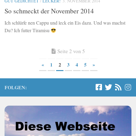
GUT GEDICHTET
/
LECKER!
3. NOVEMBER 2014
So schmeckt der November 2014
Ich schlürfe nen Cappu und leck ein Eis dazu. Und was machst
Du? Ich futter Tiramisu
Seite 2 von 5
«
1
2
3
4
5
»
FOLGEN: