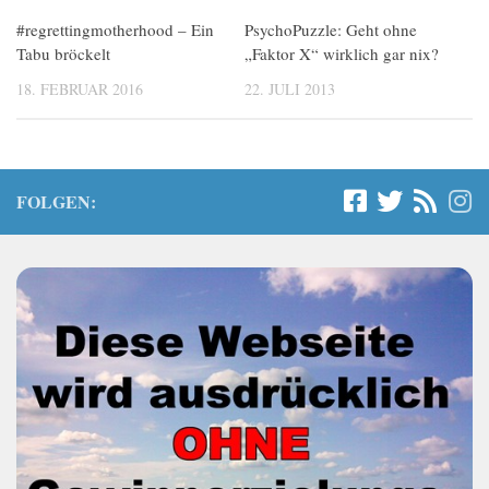
#regrettingmotherhood – Ein
PsychoPuzzle: Geht ohne
Tabu bröckelt
„Faktor X“ wirklich gar nix?
18. FEBRUAR 2016
22. JULI 2013
FOLGEN: