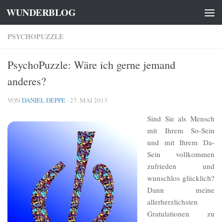
WUNDERBLOG
Zum Inhalt springen
PSYCHOPUZZLE
PsychoPuzzle: Wäre ich gerne jemand
anderes?
VON
DANIEL DEPPE
·
27. MAI 2013
Sind Sie als Mensch
mit Ihrem So-Sein
und mit Ihrem Da-
Sein vollkommen
zufrieden und
wunschlos glücklich?
Dann meine
allerherzlichsten
Gratulationen zu