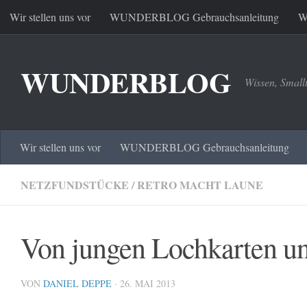
Wir stellen uns vor
WUNDERBLOG Gebrauchsanleitung
W
Zum Inhalt springen
WUNDERBLOG
Wissen, Small
Wir stellen uns vor
WUNDERBLOG Gebrauchsanleitung
NETZFUNDSTÜCKE
/
RETRO MACHT LAUNE
Von jungen Lochkarten un
VON
DANIEL DEPPE
·
26. MAI 2013