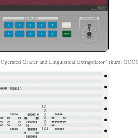
gy Operated Grader and Linguistical Extrapolator“ (kurz: G