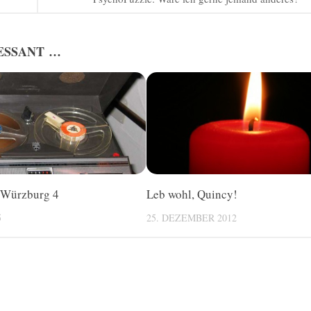
ESSANT …
 Würzburg 4
Leb wohl, Quincy!
5
25. DEZEMBER 2012