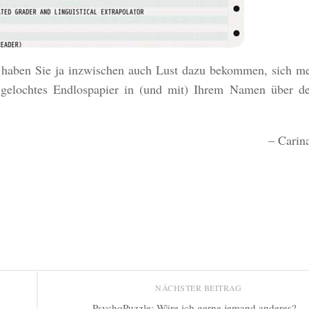
t haben Sie ja inzwischen auch Lust dazu bekommen, sich me
d gelochtes Endlospapier in (und mit) Ihrem Namen über d
– Carin
NÄCHSTER BEITRAG
PsychoPuzzle: Wäre ich gerne jemand anderes?