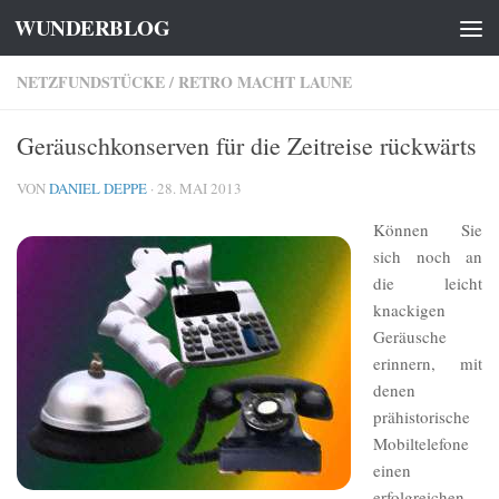
WUNDERBLOG
Zum Inhalt springen
NETZFUNDSTÜCKE
/
RETRO MACHT LAUNE
Geräuschkonserven für die Zeitreise rückwärts
VON
DANIEL DEPPE
·
28. MAI 2013
Können Sie
sich noch an
die leicht
knackigen
Geräusche
erinnern, mit
denen
prähistorische
Mobiltelefone
einen
erfolgreichen