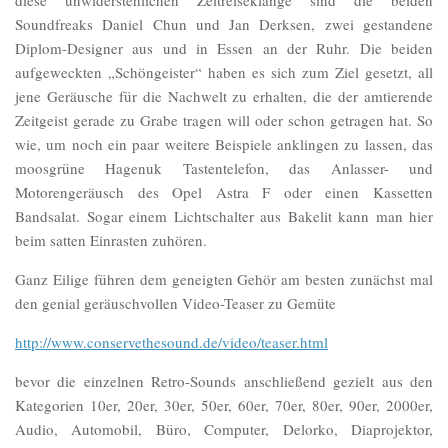
diese unwiderstehlichen Zeitreiseklänge sind die beiden
Soundfreaks Daniel Chun und Jan Derksen, zwei gestandene
Diplom-Designer aus und in Essen an der Ruhr. Die beiden
aufgeweckten „Schöngeister“ haben es sich zum Ziel gesetzt, all
jene Geräusche für die Nachwelt zu erhalten, die der amtierende
Zeitgeist gerade zu Grabe tragen will oder schon getragen hat. So
wie, um noch ein paar weitere Beispiele anklingen zu lassen, das
moosgrüne Hagenuk Tastentelefon, das Anlasser- und
Motorengeräusch des Opel Astra F oder einen Kassetten
Bandsalat. Sogar einem Lichtschalter aus Bakelit kann man hier
beim satten Einrasten zuhören.
Ganz Eilige führen dem geneigten Gehör am besten zunächst mal
den genial geräuschvollen Video-Teaser zu Gemüte
http://www.conservethesound.de/video/teaser.html
bevor die einzelnen Retro-Sounds anschließend gezielt aus den
Kategorien 10er, 20er, 30er, 50er, 60er, 70er, 80er, 90er, 2000er,
Audio, Automobil, Büro, Computer, Delorko, Diaprojektor,