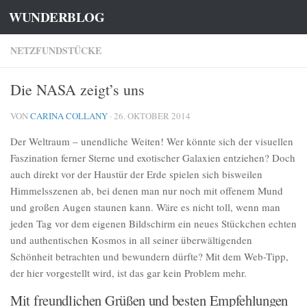
WUNDERBLOG
Zum Inhalt springen
NETZFUNDSTÜCKE
Die NASA zeigt’s uns
VON
CARINA COLLANY
·
26. OKTOBER 2014
Der Weltraum – unendliche Weiten! Wer könnte sich der visuellen
Faszination ferner Sterne und exotischer Galaxien entziehen? Doch
auch direkt vor der Haustür der Erde spielen sich bisweilen
Himmelsszenen ab, bei denen man nur noch mit offenem Mund
und großen Augen staunen kann. Wäre es nicht toll, wenn man
jeden Tag vor dem eigenen Bildschirm ein neues Stückchen echten
und authentischen Kosmos in all seiner überwältigenden
Schönheit betrachten und bewundern dürfte? Mit dem Web-Tipp,
der hier vorgestellt wird, ist das gar kein Problem mehr.
Mit freundlichen Grüßen und besten Empfehlungen