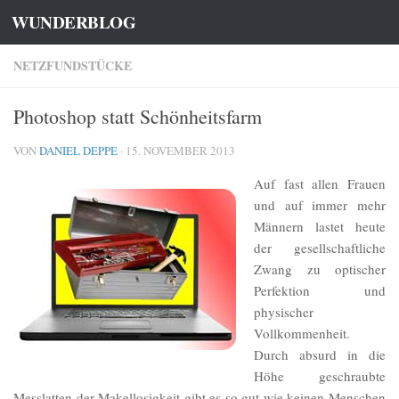
WUNDERBLOG
Zum Inhalt springen
NETZFUNDSTÜCKE
Photoshop statt Schönheitsfarm
VON
DANIEL DEPPE
·
15. NOVEMBER 2013
Auf fast allen Frauen
und auf immer mehr
Männern lastet heute
der gesellschaftliche
Zwang zu optischer
Perfektion und
physischer
Vollkommenheit.
Durch absurd in die
Höhe geschraubte
Messlatten der Makellosigkeit gibt es so gut wie keinen Menschen