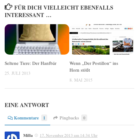
FÜR DICH VIELLEICHT EBENFALLS
INTERESSANT …
Seltene Tiere: Der Hanfbär
Wenn „Der Postillon“ ins
Horn stößt
25. JULI 2013
8. MAI 2015
EINE ANTWORT
Kommentare
1
Pingbacks
0
Milla
17. November 2013 um 14:34 Uhr