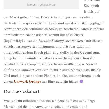
http://www.picsforjoo.de
Soziopath
jemals auf
den Markt gebracht hat. Diese Scheißdinger machen einen
Höllenlärm, verpesten die Luft und sind nur dazu nütze, geplagten
Anwohnern den schlimmsten Stress zu bescheren. Auch in meiner
unmittelbaren Nachbarschaft kommt mit hässlichster
Regelmäßigkeit so ein
*derbes Schimpfwort zensiert*
mit diesem
zutiefst hassenswerten Instrument und bläst das Laub mit
ohrenbetäubendem Krach plan- und ziellos in der Gegend rum.
Ich gebe unumwunden zu, dass inzwischen allein schon der
Anblick dieses komplett schmerzfreien weißhaarigen
*erneut
derbes Schimpfwort zensiert*
in mir blanke Mordgelüste auslöst.
Und noch ein paar andere Phantasien, die, unter anderem, auch
Uhrwerk Orange
einem
zur Ehre gereicht hätten
Der Hass eskaliert
Wie ich nun erfahren habe, bin ich beileibe nicht der einzige
Mensch, bei dem in Anwesenheit eines stinkenden und