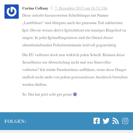
Carina Collany
7. Dezember 2015 um 16:51 Uhr
Diese zutiefst hassenswerten Scheißdinger mit Namen
„Laubbläser“ sind übrigens auch der grausame Tod zahlreicher
Igel. Davon wissen aktive Igelschützer ein trauriges Klagelied zu
singen. In jeder Igelauffangstation sind die Greuel dieser
ohrenbetäubenden Folterinstrumente leidvoll gegenwärtig.
Die EU verbietet doch nun wirklich jeden Scheiß. Können diese
Sesselfurzer zur Abwechslung nicht mal was Sinnvolles
verbieten? Ich würde Freudentänze aufführen, wenn diese Dinger
endlich nicht mehr von jedem gewissenlosen Arschloch betrieben
werden dürften.
So. Das hat jetzt echt gut getan
FOLGEN: