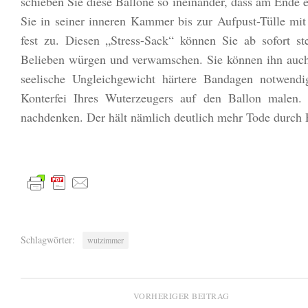
schieben Sie diese Ballone so ineinander, dass am Ende e
Sie in seiner inneren Kammer bis zur Aufpust-Tülle mit
fest zu. Diesen „Stress-Sack“ können Sie ab sofort st
Belieben würgen und verwamschen. Sie können ihn auc
seelische Ungleichgewicht härtere Bandagen notwend
Konterfei Ihres Wuterzeugers auf den Ballon malen. 
nachdenken. Der hält nämlich deutlich mehr Tode durch E
Schlagwörter:
wutzimmer
VORHERIGER BEITRAG