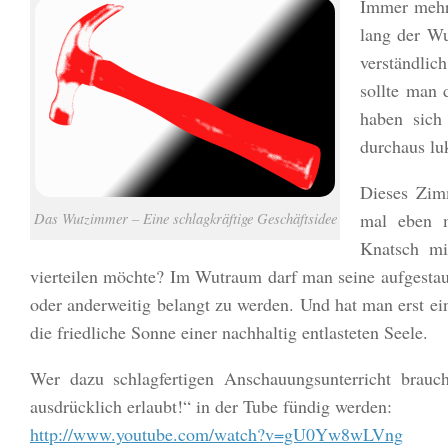
Immer mehr 
lang der Wu
verständlic
sollte man 
haben sich 
durchaus lu
Dieses Zim
Das Wutzimmer – Eine schlagkräftige Geschäftsidee
mal eben m
Knatsch mi
vierteilen möchte? Im Wutraum darf man seine aufgestau
oder anderweitig belangt zu werden. Und hat man erst ei
die friedliche Sonne einer nachhaltig entlasteten Seele.
Wer dazu schlagfertigen Anschauungsunterricht brauc
ausdrücklich erlaubt!“ in der Tube fündig werden:
http://www.youtube.com/watch?v=gU0Yw8wLVng