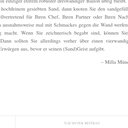
in einziger extrem robuster dreiwandiger Ballon übrig bleibt.
 hochfeinem gesiebten Sand, dann knoten Sie den sandgefül
ellvertretend für Ihren Chef, Ihren Partner oder Ihren Nac
h ausnahmsweise mal mit Schmackes gegen die Wand werfen
ig macht. Wenn Sie zeichnerisch begabt sind, können Si
Dann sollten Sie allerdings vorher über einen vierwandi
rwürgen aus, bevor er seinen (Sand)Geist aufgibt.
– Milla Mün
NÄCHSTER BEITRAG