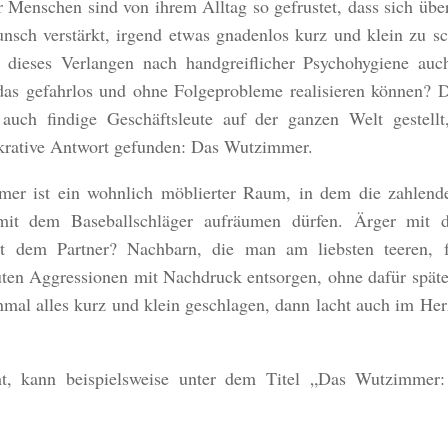
Menschen sind von ihrem Alltag so gefrustet, dass sich übe
nsch verstärkt, irgend etwas gnadenlos kurz und klein zu s
h dieses Verlangen nach handgreiflicher Psychohygiene auc
das gefahrlos und ohne Folgeprobleme realisieren können? 
auch findige Geschäftsleute auf der ganzen Welt gestellt
krative Antwort gefunden: Das Wutzimmer.
mer ist ein wohnlich möblierter Raum, in dem die zahlen
it dem Baseballschläger aufräumen dürfen. Ärger mit
t dem Partner? Nachbarn, die man am liebsten teeren, 
ten Aggressionen mit Nachdruck entsorgen, ohne dafür später
nmal alles kurz und klein geschlagen, dann lacht auch im He
ht, kann beispielsweise unter dem Titel „Das Wutzimmer: