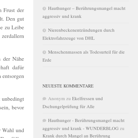
Hauthunger – Berührungsmangel macht
m Frust der
aggressiv und krank
lt. Den gut
be zu Leibe
Nierenbeckenentzündungen durch
zerdallern
Elektrofahrzeuge von DHL
Menschenmassen als Todesurteil für die
n der Nähe
Erde
haft dafür
n entsorgen
NEUESTE KOMMENTARE
t unbedingt
Anonym
zu
Ekelfressen und
Dschungelprüfung für Alle
sein, bevor
Hauthunger - Berührungsmangel macht
aggressiv und krank - WUNDERBLOG
zu
er Wahl und
Krank durch Mangel an Berührung