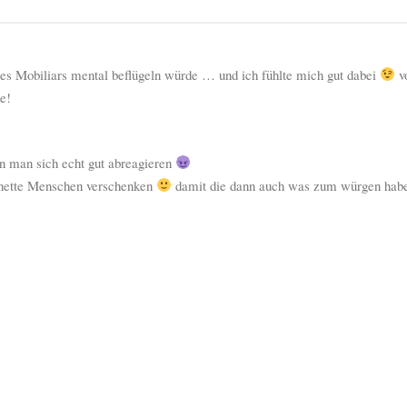
s Mobiliars mental beflügeln würde … und ich fühlte mich gut dabei
vo
e!
n man sich echt gut abreagieren
 nette Menschen verschenken
damit die dann auch was zum würgen hab