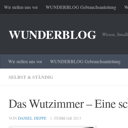
Wir stellen uns vor
WUNDERBLOG Gebrauchsanleitung
W
Zum Inhalt springen
WUNDERBLOG
Wissen, Small
Wir stellen uns vor
WUNDERBLOG Gebrauchsanleitung
SELBST & STÄNDIG
Das Wutzimmer – Eine sch
VON
DANIEL DEPPE
·
1. FEBRUAR 2013