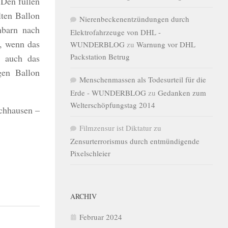
 Den füllen
lten Ballon
Nierenbeckenentzündungen durch
hbarn nach
Elektrofahrzeuge von DHL -
, wenn das
WUNDERBLOG
zu
Warnung vor DHL
Packstation Betrug
e auch das
gen Ballon
Menschenmassen als Todesurteil für die
Erde - WUNDERBLOG
zu
Gedanken zum
Welterschöpfungstag 2014
chhausen –
Filmzensur ist Diktatur
zu
Zensurterrorismus durch entmündigende
Pixelschleier
ARCHIV
Februar 2024