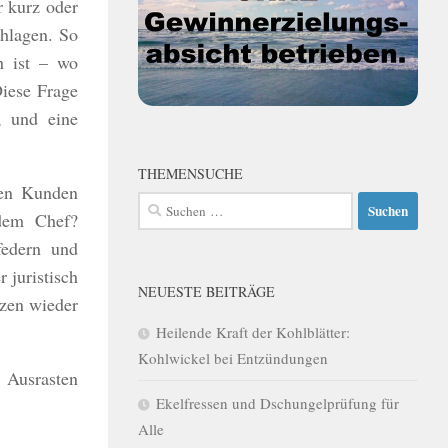
r kurz oder
chlagen. So
h ist – wo
Diese Frage
, und eine
THEMENSUCHE
den Kunden
Suchen
 dem Chef?
nach:
federn und
 juristisch
NEUESTE BEITRÄGE
rzen wieder
Heilende Kraft der Kohlblätter:
Kohlwickel bei Entzündungen
 Ausrasten
Ekelfressen und Dschungelprüfung für
Alle