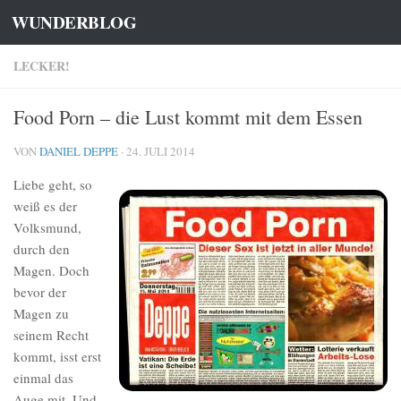
WUNDERBLOG
Zum Inhalt springen
LECKER!
Food Porn – die Lust kommt mit dem Essen
VON
DANIEL DEPPE
·
24. JULI 2014
Liebe geht, so
weiß es der
Volksmund,
durch den
Magen. Doch
bevor der
Magen zu
seinem Recht
kommt, isst erst
einmal das
Auge mit. Und